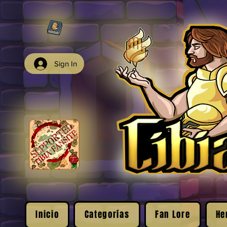
Sign In
Inicio
Categorías
Fan Lore
He