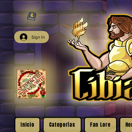
Sign In
Inicio
Categorías
Fan Lore
He