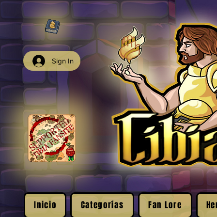
Sign In
Inicio
Categorías
Fan Lore
He