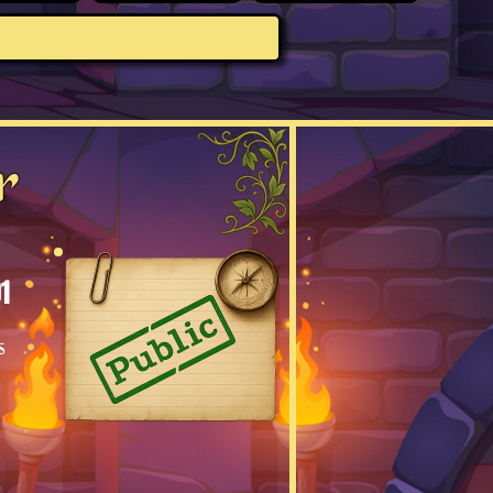
r
1
s