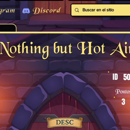
gram
Discord
Nothing but Hot Ai
ID
50
Ponto
3