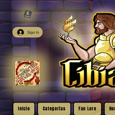
Sign In
Inicio
Categorías
Fan Lore
He