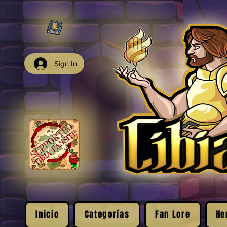
Sign In
Inicio
Categorías
Fan Lore
He