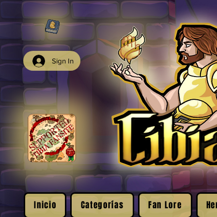
Sign In
Inicio
Categorías
Fan Lore
He