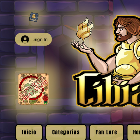
Sign In
Inicio
Categorías
Fan Lore
He