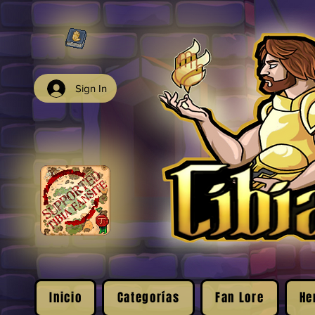
Sign In
Inicio
Categorías
Fan Lore
He