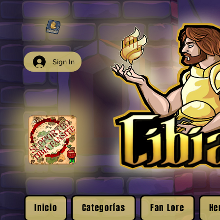
Sign In
Inicio
Categorías
Fan Lore
He