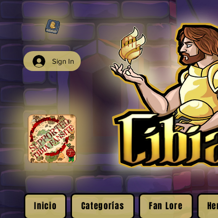
Sign In
Inicio
Categorías
Fan Lore
He