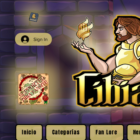
Sign In
Inicio
Categorías
Fan Lore
He