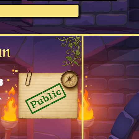
an
8
s