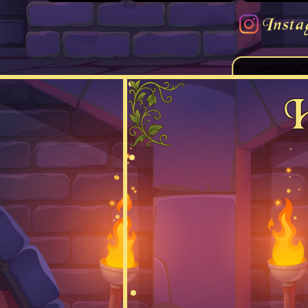
Insta
H