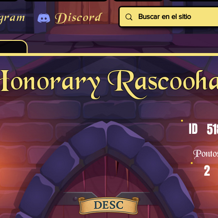
gram
Discord
onorary Rascooh
ID
51
Ponto
2