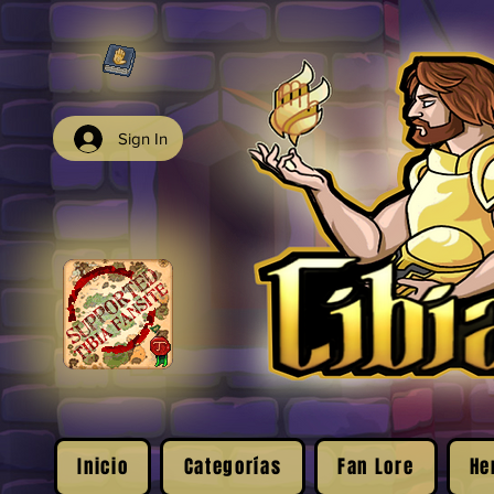
Sign In
Inicio
Categorías
Fan Lore
He