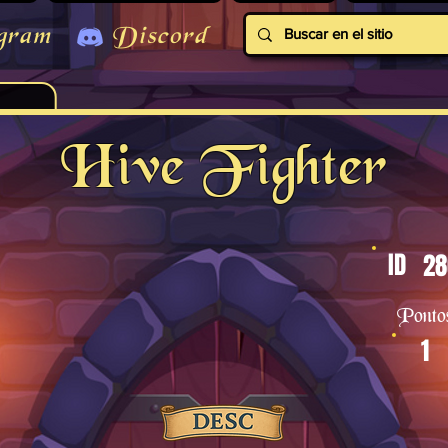
gram
Discord
Hive Fighter
ID
28
Ponto
1