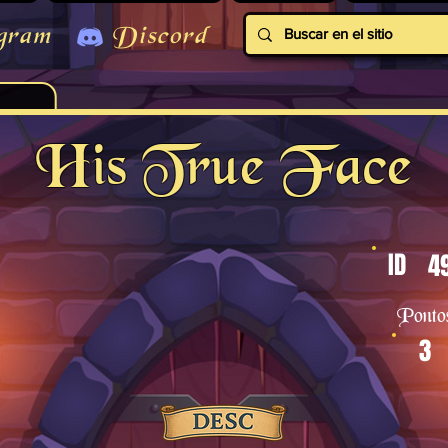
gram
Discord
His True Face
ID
4
Ponto
3