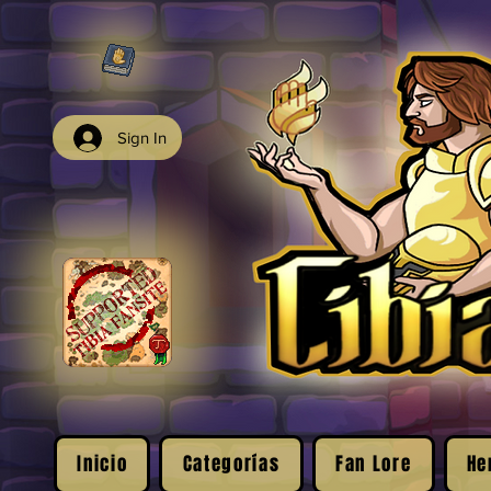
Sign In
Inicio
Categorías
Fan Lore
He