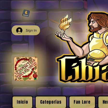
Sign In
Inicio
Categorías
Fan Lore
He