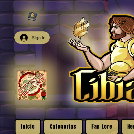
Sign In
Inicio
Categorías
Fan Lore
He