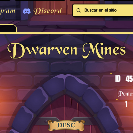
gram
Discord
Dwarven Mines
ID
45
Ponto
1