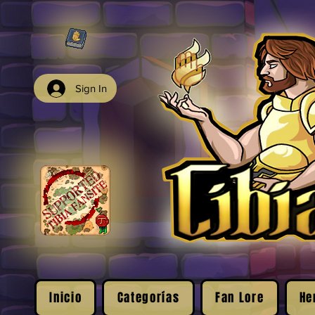
Sign In
Inicio
Categorías
Fan Lore
He