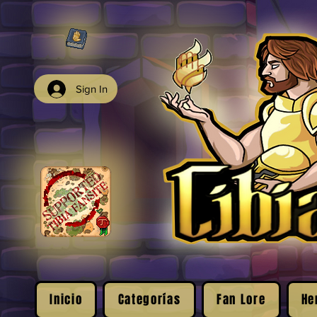
Sign In
Inicio
Categorías
Fan Lore
He