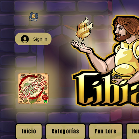
Sign In
Inicio
Categorías
Fan Lore
He