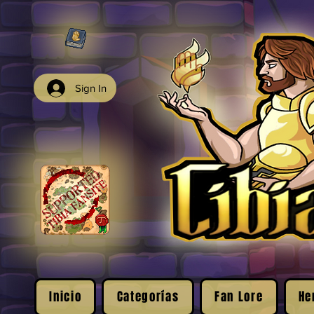
Sign In
Inicio
Categorías
Fan Lore
He