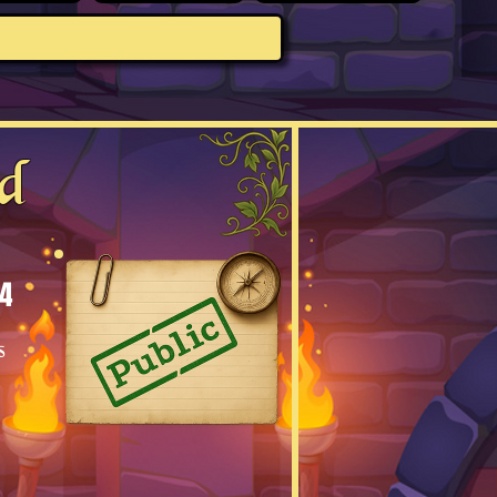
d
4
s