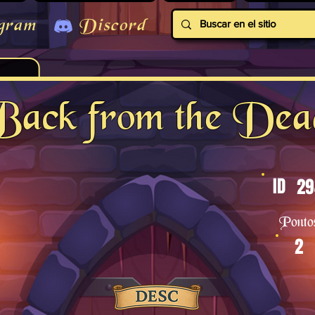
gram
Discord
Back from the Dea
ID
29
Ponto
2