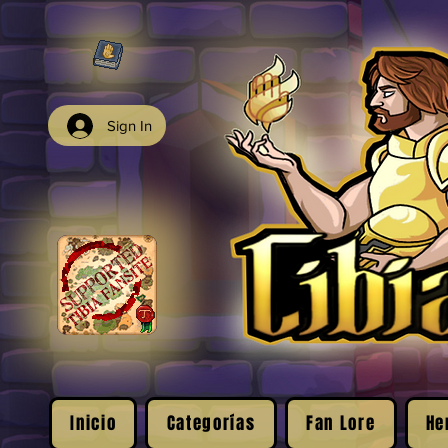
Sign In
Inicio
Categorías
Fan Lore
He