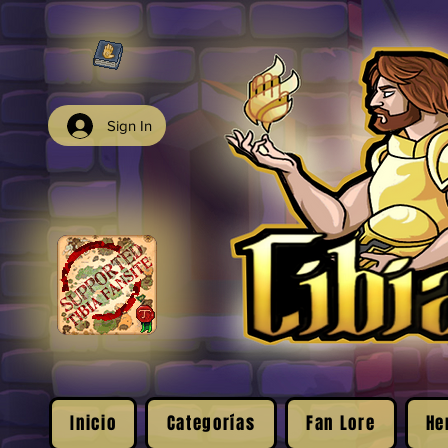
Sign In
Inicio
Categorías
Fan Lore
He