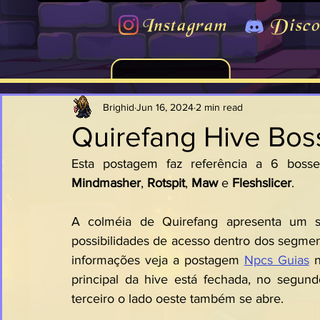
Instagram
Disco
Brighid
Jun 16, 2024
2 min read
Quirefang Hive Bos
Esta postagem faz referência a 6 bosse
Mindmasher
, 
Rotspit
, 
Maw
 e 
Fleshslicer
.
A colméia de Quirefang apresenta um si
possibilidades de acesso dentro dos segmen
informações veja a postagem 
Npcs Guias
 n
principal da hive está fechada, no segund
terceiro o lado oeste também se abre.