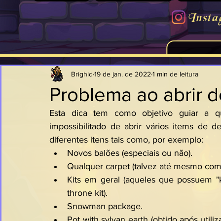
Insta
Brighid
19 de jan. de 2022
1 min de leitura
Problema ao abrir 
Esta dica tem como objetivo guiar a q
impossibilitado de abrir vários items de
diferentes itens tais como, por exemplo:
Novos balões (especiais ou não).
Qualquer carpet (talvez até mesmo com 
Kits em geral (aqueles que possuem "
throne kit).
Snowman package.
Pot with sylvan earth (obtido após utili