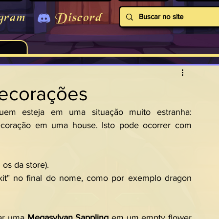
gram
Discord
decorações
uem esteja em uma situação muito estranha: 
 decoração em uma house. Isto pode ocorrer com 
os da store).
kit" no final do nome, como por exemplo dragon 
zar uma 
Megasylvan Sappling
 em um empty flower 