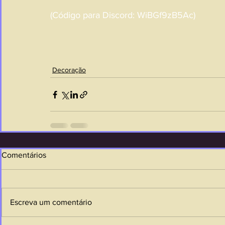
(Código para Discord: WiBGf9zB5Ac)
Decoração
Comentários
Escreva um comentário