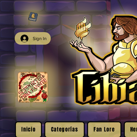
Sign In
Inicio
Categorías
Fan Lore
He