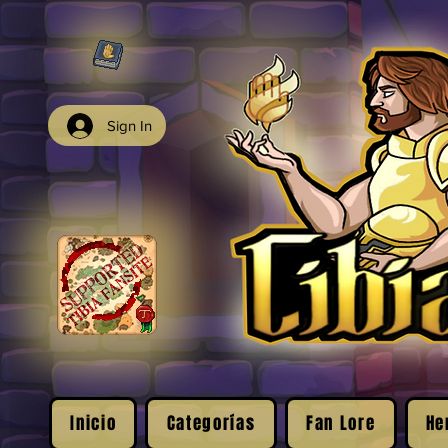
Sign In
Inicio
Categorías
Fan Lore
He