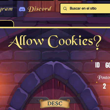
gram
Discord
Allow Cookies?
ID
6
Ponto
2