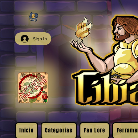
Sign In
Inicio
Categorias
Fan Lore
Ferrame