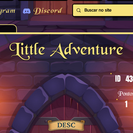
gram
Discord
Little Adventure
ID
43
Ponto
1